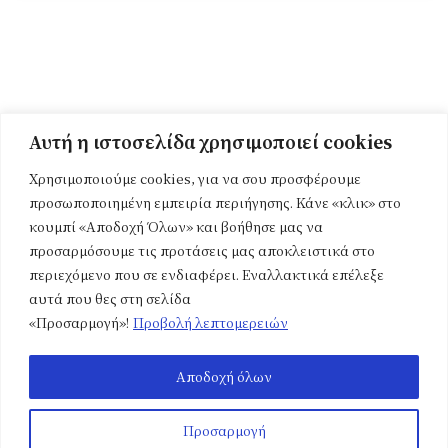
Αυτή η ιστοσελίδα χρησιμοποιεί cookies
Χρησιμοποιούμε cookies, για να σου προσφέρουμε
προσωποποιημένη εμπειρία περιήγησης. Κάνε «κλικ» στο
κουμπί «Αποδοχή Όλων» και βοήθησε μας να
προσαρμόσουμε τις προτάσεις μας αποκλειστικά στο
περιεχόμενο που σε ενδιαφέρει. Εναλλακτικά επέλεξε
αυτά που θες στη σελίδα
«Προσαρμογή»!
Προβολή λεπτομερειών
Τοποθεσία
Αποδοχή όλων
Αρχική
Εργαστήρια
Πολυτεχνειούπολη
Ζωγράφου – Κτίριο Ε
Ανακοινώσεις
Υποτροφίες
Προσαρμογή
Ηρώων Πολυτεχνείου 9,