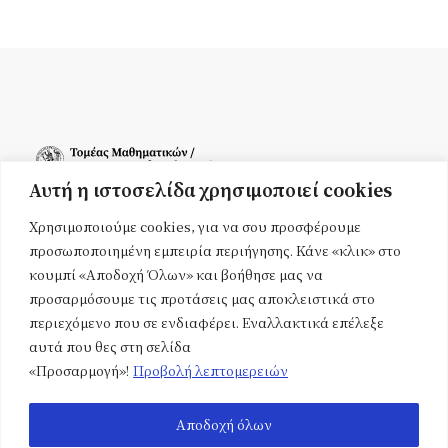
Αυτή η ιστοσελίδα χρησιμοποιεί cookies
Τοποθεσία
Αρχική
Εργαστήρια
Χρησιμοποιούμε cookies, για να σου προσφέρουμε
Πολυτεχνειούπολη
προσωποποιημένη εμπειρία περιήγησης. Κάνε «κλικ» στο
Ζωγράφου – Κτίριο Ε
Ανακοινώσεις
Υποτροφίες
κουμπί «Αποδοχή Όλων» και βοήθησε μας να
Ηρώων Πολυτεχνείου 9,
προσαρμόσουμε τις προτάσεις μας αποκλειστικά στο
Ζωγράφου
Προσωπικό
Εκδηλώσεις
περιεχόμενο που σε ενδιαφέρει. Εναλλακτικά επέλεξε
Τ.Κ. 15780
αυτά που θες στη σελίδα
Εκπαίδευση
Επικοινωνία
«Προσαρμογή»!
Προβολή λεπτομερειών
Επικοινωνία
210 772 3291
Αποδοχή όλων
tomeas@math.ntua,gr